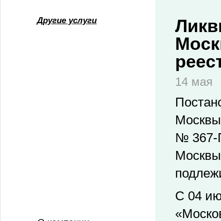
Другие услуги
Ликв
Моск
реес
14 мая
Постан
Москвы 
№ 367-
Москвы
подлеж
С 04 ию
«Москов